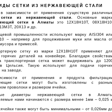
ИДЫ СЕТКИ ИЗ НЕРЖАВЕЮЩЕЙ СТАЛИ
 в зависимости от применения существую различные
 
сетки из нержавеющей стали
веющий сетки в Алматы
 это 12Х18Н10Т, 08Х18Н10,
3М3Т, 20Х13 и др. 
щевой промышленности используют марку AISI304 или
10 – например для процеживания муки или масла от
мусора и примесей. 
ортерную сетку из марки 12Х18Н10Т применяют для
 горячих деталей на конвейере. Благодаря свойствам
а транспортерная сетка может выдерживать до 1200
ов Цельсия. Такую используют для подачи горячих
 на заводе.
исимости от применения и продукта фильтрации
веющие сетки могут быть изготовлены с разным
ом проволоки и размером ячейки. 
ные диаметры нержавеющей сетки в Алматы
ляемые нами начинаются с размера менее 1мм – 0,025 и
ячейки также могут быть минимальными – от 0,026мм до