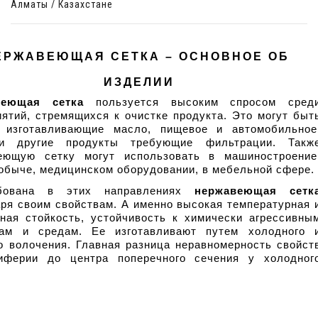
Алматы / Казахстане
ЕРЖАВЕЮЩАЯ СЕТКА – ОСНОВНОЕ ОБ 
ИЗДЕЛИИ
веющая сетка
 пользуется высоким спросом среди
ятий, стремящихся к очистке продукта. Это могут быть
 изготавливающие масло, пищевое и автомобильное,
и другие продукты требующие фильтрации. Также
еющую сетку могут использовать в машиностроение,
обыче, медицинском оборудовании, в мебельной сфере.
ебована в этих направлениях 
нержавеющая сетк
ря своим свойствам. А именно высокая температурная и
йная стойкость, устойчивость к химически агрессивным
там и средам. Ее изготавливают путем холодного и
о волочения. Главная разница неравномерность свойств
иферии до центра поперечного сечения у холодного
.