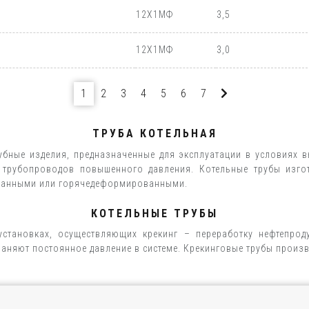
12Х1МФ
3,5
12Х1МФ
3,0
1
2
3
4
5
6
7
ТРУБА КОТЕЛЬНАЯ
убные изделия, предназначенные для эксплуатации в условиях 
 трубопроводов повышенного давления. Котельные трубы изг
ованными или горячедеформированными.
КОТЕЛЬНЫЕ ТРУБЫ
установках, осуществляющих крекинг – переработку нефтепрод
раняют постоянное давление в системе. Крекинговые трубы произ