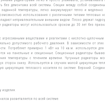
угунными радиаторами легко и просто ухаживать, устанавливать
ить без демонтажа всей системы. Секции между собой соедине
заданной температуры, легко аккумулируют тепло и медленно
озможностью использования с различными типами тепловых носи
обладают непривлекательным внешним видом. Плохо держат гидро
е радиаторы могут использоваться сроком до 30 лет без призн
 агрессивными веществами и реагентами с кислотно-щелочным 
мально допустимого рабочего давления. В зависимости от этих
ти. Потребляет примерно 1 кВт на 10 кв.м. используется для
тся на панельные и секционные. Секционные радиаторы бывают 
ения температуры с течением времени. Чугунные радиаторы м
ух сторон снизу. Используется в случаях малой циркуляции теп
ю циркуляцию теплового носителя по системе. Верхний. Соедине
у изделия.
налов разветвляется по всей системе.