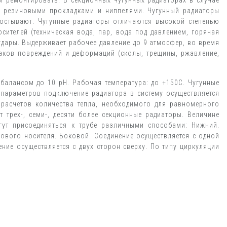
 и ремонтировать. В секционных чугунных радиаторах в случае
ны резиновыми прокладками и ниппелями. Чугунный радиаторы
 остывают. Чугунные радиаторы отличаются высокой степенью
телей (техническая вода, пар, вода под давлением, горячая
удары. Выдерживает рабочее давление до 9 атмосфер, во время
аков повреждений и деформаций (сколы, трещины, ржавление,
балансом до 10 pH. Рабочая температура: до +150С. Чугунные
 параметров подключение радиатора в систему осуществляется
 расчетов количества тепла, необходимого для равномерного
трех-, семи-, десяти более секционные радиаторы. Величине
огут присоединяться к трубе различными способами: Нижний.
лового носителя. Боковой. Соединение осуществляется с одной
ние осуществляется с двух сторон сверху. По типу циркуляции