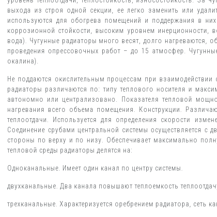
уровень теплоотдачи, теплостойкость, износостойкость. За ч
выхода из строя одной секции, ее легко заменить или удал
используются для обогрева помещений и поддержания в них 
коррозионной стойкости, высоким уровнем инерционности, в
вода). Чугунные радиаторы много весят, долго нагреваются, 
проведения опрессовочных работ – до 15 атмосфер. Чугунны
окалина).
Не поддаются окислительным процессам при взаимодействии с
радиаторы различаются по: типу теплового носителя и макси
автономно или централизовано. Показателя тепловой мощнос
нагревания всего объема помещения. Конструкции. Различаю
теплоотдачи. Используется для определения скорости измен
Соединение срубами центральной системы осуществляется с дв
стороны по верху и по низу. Обеспечивает максимально полну
тепловой среды радиаторы делятся на:
Одноканальные. Имеет один канал по центру системы.
двухканальные. Два канала повышают теплоемкость теплоотдач
трехканальные. Характеризуется оребрением радиатора, сеть ка