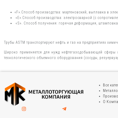
«F».Способ производства: мартеновский, выплавка в эле
«E».Способ производства: электросварной (с сопротивле
«S». Способ получения: горячая деформация, штамповка
Трубы ASTM транспортируют нефть и газ на предприятиях хими
Широко применяется для нужд нефтегазодобывающей сферы и 
технологического объемного оборудования (сосуды, резуервуар
Все кат
Металло
Произво
О Комп