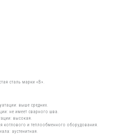
тая сталь марки «В».
уатации: выше средних.
ции: не имеет сварного шва.
тации: высокая.
для котлового и теплообменного оборудования.
ала: аустенитная.