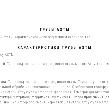
ТРУБЫ ASTM
й стали, характеризующиеся отсутствием сварного шва.
ХАРАКТЕРИСТИКИ ТРУБЫ ASTM
рту ASTM.
ей. Тип исходногосырья: углеродистая сталь марки «А», углеродис
шва. Тип исходного сырья: углеродистая сталь. Температура экспл
ельной обработки: цинкование, воронение. Особенности конструк
ая сталь. Структура материала: ферритная. Температура эксплуа
руктура материала: ферритная, аустенитная. Сфера применения: 
о шва. Тип исходного сырья: нержавеющая сталь. Структура матери