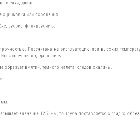
е стенки, длине.
е оцинковки или воронения.
бке, сварке, фланцеванию.
прочностью. Рассчитана на эксплуатацию при высоких темпера
 Используется под давлением.
 образует вмятин, темного налета, следов окалины.
х.
 мм.
превышает значение 12.7 мм, то труба поставляется с гладко обр