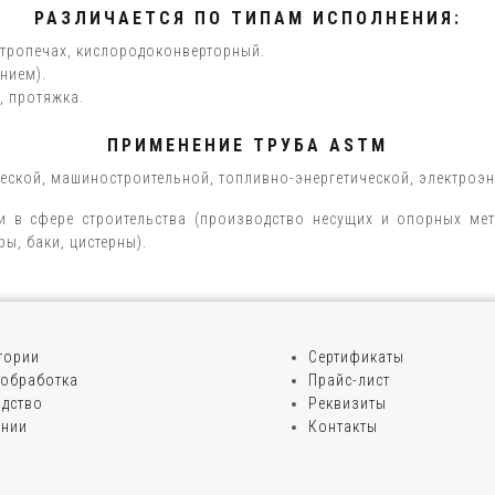
РАЗЛИЧАЕТСЯ ПО ТИПАМ ИСПОЛНЕНИЯ:
ктропечах, кислородоконверторный.
нием).
, протяжка.
ПРИМЕНЕНИЕ ТРУБА ASTM
ческой, машиностроительной, топливно-энергетической, электроэ
в сфере строительства (производство несущих и опорных мет
ы, баки, цистерны).
егории
Сертификаты
обработка
Прайс-лист
дство
Реквизиты
ании
Контакты